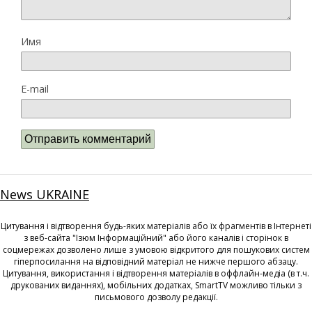
Имя
E-mail
News UKRAINE
Цитування і відтворення будь-яких матеріалів або їх фрагментів в Інтернеті
з веб-сайта "Ізюм Інформаційний" або його каналів і сторінок в
соцмережах дозволено лише з умовою відкритого для пошукових систем
гіперпосилання на відповідний матеріал не нижче першого абзацу.
Цитування, використання і відтворення матеріалів в оффлайн-медіа (в т.ч.
друкованих виданнях), мобільних додатках, SmartTV можливо тільки з
письмового дозволу редакції.