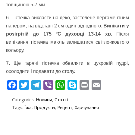
товщиною 5-7 мм.
6. Тістечка викласти на деко, застелене пергаментним
папером, на відстані 2 см один від одного.
Випікати у
розігрітій до 175 °С духовці 13-14 хв.
Після
випікання тістечка мають залишатися світло-жовтого
кольору.
7. Ще гарячі тістечка обваляти в цукровій пудрі,
охолодити і подавати до столу.
F
T
T
Vi
W
S
Pr
E
ac
w
el
b
h
k
in
m
Categories:
Новини
,
Статті
e
itt
e
er
at
y
t
ai
Tags:
Їжа
,
Продукти
,
Рецепт
,
Харчування
b
er
gr
s
p
l
o
a
A
e
o
m
p