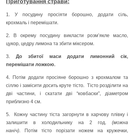
Приготування страви:
1. У посудину просіяти борошно, додати сіль,
крохмаль і перемішати.
2. В окрему посудину викласти розм’якле масло,
цукор, цедру лимона та збити міксером.
3.
До збитої маси додати лимонний сік,
перемішати ложкою.
4. Потім додати просіяне борошно з крохмалом та
сіллю і замісити досить круте тісто. Тісто розділити на
дві частини, і скатати дві “ковбаски”, діаметром
приблизно 4 см.
5. Кожну частину тіста загорнути в харчову плівку і
залишити в холодильнику на 2 год.
(можна
наніч)
. Потім тісто порізати ножем на кружечки,