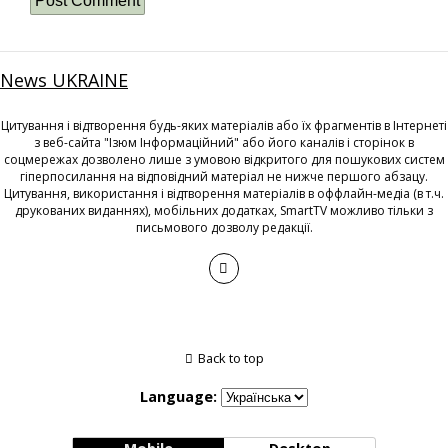
News UKRAINE
Цитування і відтворення будь-яких матеріалів або їх фрагментів в Інтернеті
з веб-сайта "Ізюм Інформаційний" або його каналів і сторінок в
соцмережах дозволено лише з умовою відкритого для пошукових систем
гіперпосилання на відповідний матеріал не нижче першого абзацу.
Цитування, використання і відтворення матеріалів в оффлайн-медіа (в т.ч.
друкованих виданнях), мобільних додатках, SmartTV можливо тільки з
письмового дозволу редакції.
Back to top
Language: