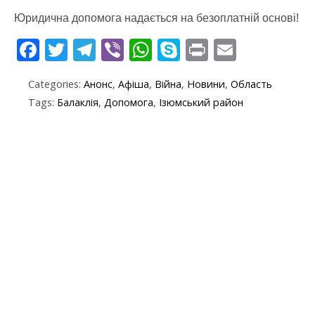
Юридична допомога надається на безоплатній основі!
F
T
T
Vi
W
S
Pr
E
ac
w
el
b
h
k
in
m
Categories:
Анонс
,
Афіша
,
Війна
,
Новини
,
Область
e
itt
e
er
at
y
t
ai
Tags:
Балаклія
,
Допомога
,
Ізюмський район
b
er
gr
s
p
l
o
a
A
e
o
m
p
k
p