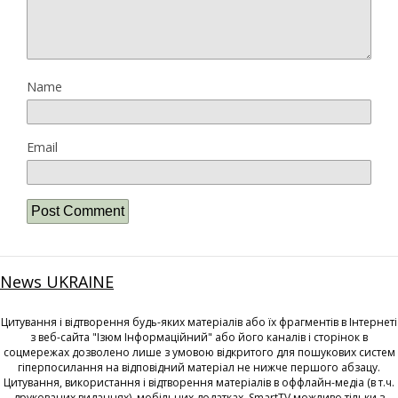
Name
Email
News UKRAINE
Цитування і відтворення будь-яких матеріалів або їх фрагментів в Інтернеті
з веб-сайта "Ізюм Інформаційний" або його каналів і сторінок в
соцмережах дозволено лише з умовою відкритого для пошукових систем
гіперпосилання на відповідний матеріал не нижче першого абзацу.
Цитування, використання і відтворення матеріалів в оффлайн-медіа (в т.ч.
друкованих виданнях), мобільних додатках, SmartTV можливо тільки з