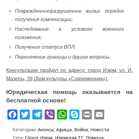
Поврежденное/разрушенное жилье. порядок
получения компенсации;
Наследование в условиях военного
положения;
Получение статуса ВПЛ;
Пересечение границы и другие вопросы.
Консультации пройдут по адресу: город Изюм, ул. И.
Мазепы, 39 (Дом культуры «Современник»).
Юридическая помощь оказывается на
бесплатной основе!
F
T
T
Vi
W
S
Pr
E
ac
w
el
b
h
k
in
m
Категории:
Анонсы
,
Афиша
,
Война
,
Новости
e
itt
e
er
at
y
t
ai
Теги:
Го́род Изюм
,
Изюмская ТГ
,
Помощь
,