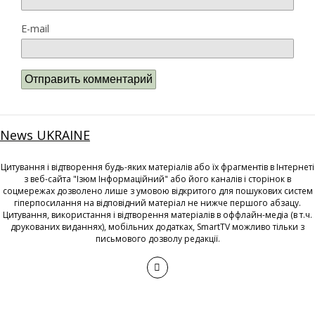
E-mail
News UKRAINE
Цитування і відтворення будь-яких матеріалів або їх фрагментів в Інтернеті
з веб-сайта "Ізюм Інформаційний" або його каналів і сторінок в
соцмережах дозволено лише з умовою відкритого для пошукових систем
гіперпосилання на відповідний матеріал не нижче першого абзацу.
Цитування, використання і відтворення матеріалів в оффлайн-медіа (в т.ч.
друкованих виданнях), мобільних додатках, SmartTV можливо тільки з
письмового дозволу редакції.