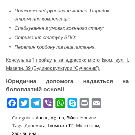
Пошкоджене/зруйноване житло. Порядок
отримання компенсації;
Спадкування в умовах воєнного стану;
Отримання статусу ВПО;
Перетин кордону та інші питання.
Консультації пройдуть за адресою: місто Ізюм, вул. І.
Мазепи, 39 (Будинок культури “Сучасник”).
Юридична допомога надається на
болоплатній основі!
F
T
T
Vi
W
S
Pr
E
ac
w
el
b
h
k
in
m
Categories:
Анонс
,
Афіша
,
Війна
,
Новини
e
itt
e
er
at
y
t
ai
Tags:
Допомога
,
Ізюмська ТГ
,
Місто Ізюм
,
b
er
gr
s
p
l
Харківщина