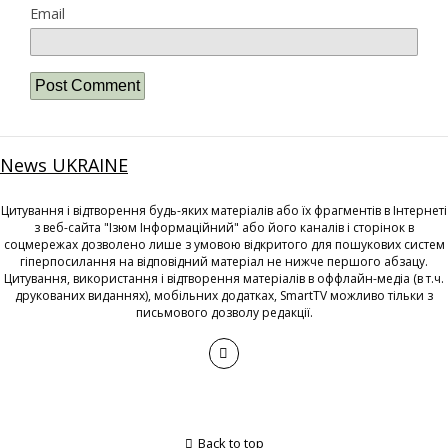
Email
News UKRAINE
Цитування і відтворення будь-яких матеріалів або їх фрагментів в Інтернеті
з веб-сайта "Ізюм Інформаційний" або його каналів і сторінок в
соцмережах дозволено лише з умовою відкритого для пошукових систем
гіперпосилання на відповідний матеріал не нижче першого абзацу.
Цитування, використання і відтворення матеріалів в оффлайн-медіа (в т.ч.
друкованих виданнях), мобільних додатках, SmartTV можливо тільки з
письмового дозволу редакції.
Back to top