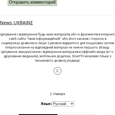
News UKRAINE
Цитування і відтворення будь-яких матеріалів або їх фрагментів в Інтернеті
з веб-сайта "Ізюм Інформаційний" або його каналів і сторінок в
соцмережах дозволено лише з умовою відкритого для пошукових систем
гіперпосилання на відповідний матеріал не нижче першого абзацу.
Цитування, використання і відтворення матеріалів в оффлайн-медіа (в т.ч.
друкованих виданнях), мобільних додатках, SmartTV можливо тільки з
письмового дозволу редакції.
Наверх
Язык: