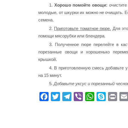
1.
Хорошо помойте овощи:
очистите 
молодые, от шкурки их можно не очищать. Е
семена.
2.
Приготовьте томатное пюре.
Для это
помощи мясорубки или блендера.
3. Полученное пюре перелейте в ка
порезанные овощи и хорошенько переме
крышкой.
4. В приготовленную смесь добавьте у
на 15 минут.
5.
Добавьте уксус и порезанный чесно
Fa
T
Te
Vi
W
S
Pr
ce
wi
le
be
ha
ky
in
bo
tte
gr
r
ts
pe
t
ok
r
a
A