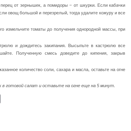
перец от зернышек, а помидоры − от шкурки. Если кабачки
сли овощ большой и перезрелый, тогда удалите кожуру и все
го измельчите томаты до получения однородной массы, при
стрюлю и дождитесь закипания. Высыпьте в кастрюлю все
шайте. Полученную смесь доведите до кипения, закрыв
казанное количество соли, сахара и масла, оставьте на огне
к в готовой салат и оставьте на огне еще на 5 минут.
E
m
ail