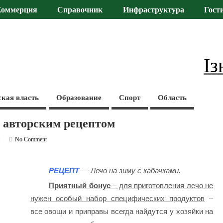
Коммерция
Справочник
Инфраструктура
Гост
Із
ская власть
Образование
Спорт
Область
а авторским рецептом
и
No Comment
РЕЦЕПТ
— Лечо на зиму с кабачками.
Приятный бонус
– для приготовления лечо не
нужен особый набор специфических продуктов
–
все овощи и приправы всегда найдутся у хозяйки на