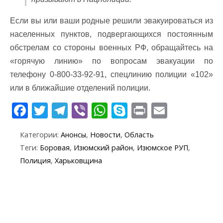
Если вы или ваши родные решили эвакуироваться из
населенных пунктов, подвергающихся постоянным
обстрелам со стороны военных РФ, обращайтесь на
«горячую линию» по вопросам эвакуации по
телефону 0-800-33-92-91, спецлинию полиции «102»
или в ближайшие отделений полиции.
F
T
T
Vi
W
S
Pr
E
ac
w
el
b
h
k
in
m
Категории:
Анонсы
,
Новости
,
Область
e
itt
e
er
at
y
t
ai
Теги:
Боровая
,
Изюмский район
,
Изюмское РУП
,
b
er
gr
s
p
l
Полиция
,
Харьковщина
o
a
A
e
o
m
p
k
p