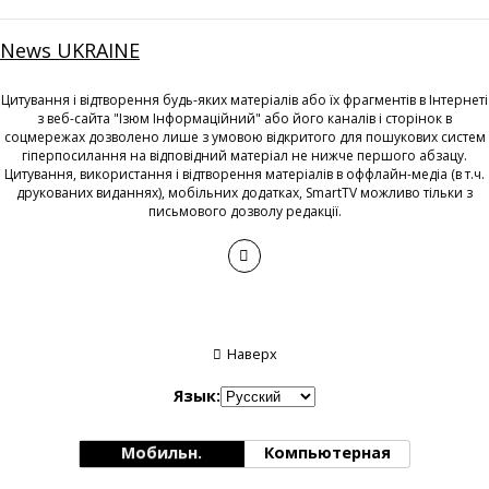
News UKRAINE
Цитування і відтворення будь-яких матеріалів або їх фрагментів в Інтернеті
з веб-сайта "Ізюм Інформаційний" або його каналів і сторінок в
соцмережах дозволено лише з умовою відкритого для пошукових систем
гіперпосилання на відповідний матеріал не нижче першого абзацу.
Цитування, використання і відтворення матеріалів в оффлайн-медіа (в т.ч.
друкованих виданнях), мобільних додатках, SmartTV можливо тільки з
письмового дозволу редакції.
Наверх
Язык:
Мобильн.
Компьютерная