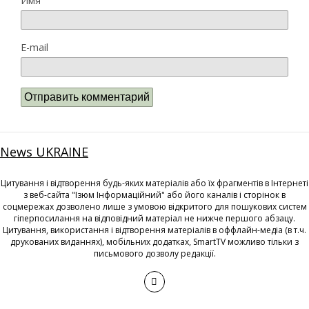
Имя
E-mail
News UKRAINE
Цитування і відтворення будь-яких матеріалів або їх фрагментів в Інтернеті
з веб-сайта "Ізюм Інформаційний" або його каналів і сторінок в
соцмережах дозволено лише з умовою відкритого для пошукових систем
гіперпосилання на відповідний матеріал не нижче першого абзацу.
Цитування, використання і відтворення матеріалів в оффлайн-медіа (в т.ч.
друкованих виданнях), мобільних додатках, SmartTV можливо тільки з
письмового дозволу редакції.