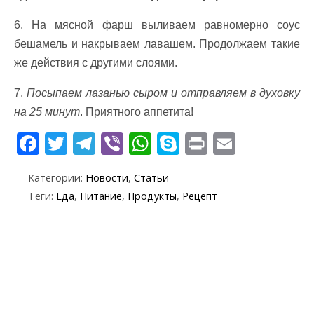
6. На мясной фарш выливаем равномерно соус
бешамель и накрываем лавашем. Продолжаем такие
же действия с другими слоями.
7.
Посыпаем лазанью сыром и отправляем в духовку
на 25 минут
. Приятного аппетита!
F
T
T
Vi
W
S
Pr
E
ac
w
el
b
h
k
in
m
Категории:
Новости
,
Статьи
e
itt
e
er
at
y
t
ai
Теги:
Еда
,
Питание
,
Продукты
,
Рецепт
b
er
gr
s
p
l
o
a
A
e
o
m
p
k
p