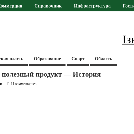
Коммерция
Справочник
Инфраструктура
Гост
Із
ская власть
Образование
Спорт
Область
и полезный продукт — История
ьи
11 комментариев