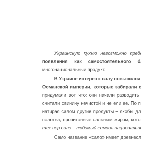
Украинскую кухню невозможно пре
появления как самостоятельного б
многонациональный продукт.
В Украине интерес к салу повысился 
Османской империи, которые забирали с
придумали вот что: они начали разводить 
считали свинину нечистой и не ели ее. По 
натирая салом другие продукты – якобы дл
полотна, пропитанные сальным жиром, кот
тех пор сало – любимый символ национально
Само название «сало» имеет древнесл