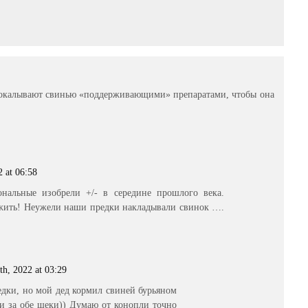
прокалывают свинью «поддерживающими» препаратами, чтобы она
 at 06:58
нальные изобрели +/- в середине прошлого века.
жить! Неужели наши предки накладывали свинок ….
h, 2022 at 03:29
едки, но мой дед кормил свиней бурьяном
и за обе щеки)) Думаю от конопли точно