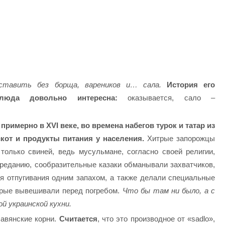
дставить без борща, вареников и… сала.
История его
люда довольно интересна:
оказывается, сало –
примерно в XVI веке, во времена набегов турок и татар из
кот и продукты питания у населения.
Хитрые запорожцы
только свиней, ведь мусульмане, согласно своей религии,
преданию, сообразительные казаки обманывали захватчиков,
я отпугивания одним запахом, а также делали специальные
орые вывешивали перед погребом.
Что бы там ни было, а с
й украинской кухни.
авянские корни.
Считается
, что это производное от «sadlo»,