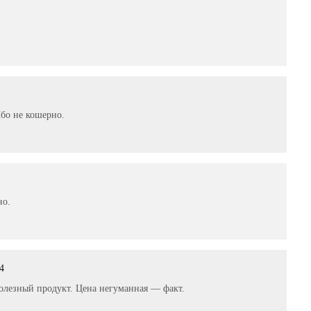
2
Ибо не кошерно.
но.
04
олезный продукт. Цена негуманная — факт.