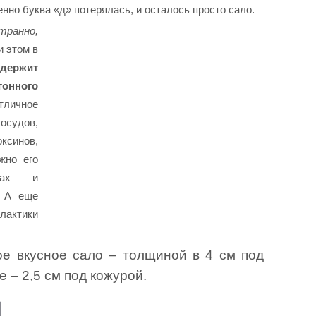
нно буква «д» потерялась, и осталось просто сало.
странно,
и этом в
ержит
гонного
личное
осудов,
оксинов,
жно его
гах и
. А еще
актики
е вкусное сало – толщиной в 4 см под
е – 2,5 см под кожурой.
E