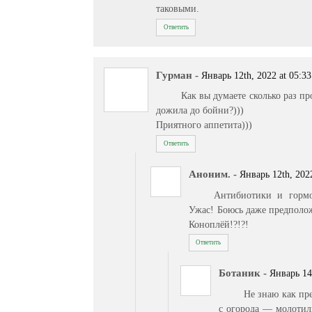
таковыми.
Ответить
Гурман
-
Январь 12th, 2022 at 05:33
Как вы думаете сколько раз 
дожила до бойни?)))
Приятного аппетита)))
Ответить
Аноним.
-
Январь 12th, 2022
Антибиотики и гормо
Ужас! Боюсь даже предполо
Коноплёй!?!?!
Ответить
Ботаник
-
Январь 14t
Не знаю как пр
с огорода — молотил