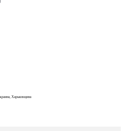
m
ail
краина
,
Харьковщина