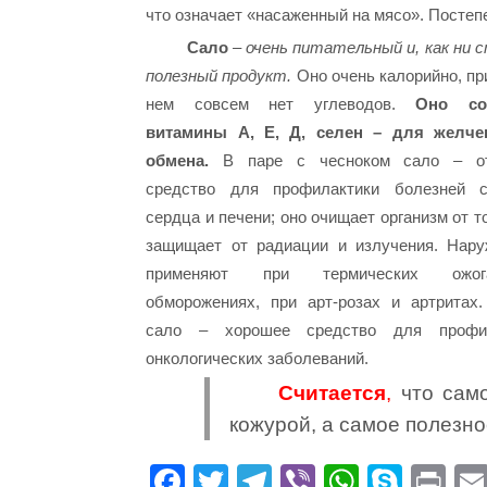
что означает «насаженный на мясо». Постепе
Сало
– очень питательный и, как ни 
полезный продукт.
Оно очень калорийно, пр
нем совсем нет углеводов.
Оно сод
витамины А, Е, Д, селен – для желче
обмена.
В паре с чесноком сало – от
средство для профилактики болезней с
сердца и печени; оно очищает организм от т
защищает от радиации и излучения. Нару
применяют при термических ожо
обморожениях, при арт-розах и артритах
сало – хорошее средство для профил
онкологических заболеваний.
Считается
,
что само
кожурой, а самое полезно
Fa
T
Te
Vi
W
S
Pr