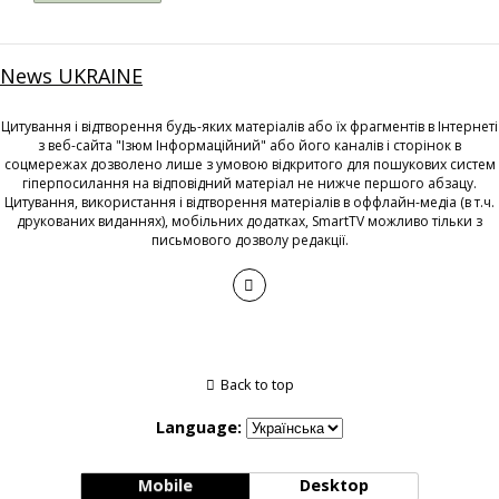
News UKRAINE
Цитування і відтворення будь-яких матеріалів або їх фрагментів в Інтернеті
з веб-сайта "Ізюм Інформаційний" або його каналів і сторінок в
соцмережах дозволено лише з умовою відкритого для пошукових систем
гіперпосилання на відповідний матеріал не нижче першого абзацу.
Цитування, використання і відтворення матеріалів в оффлайн-медіа (в т.ч.
друкованих виданнях), мобільних додатках, SmartTV можливо тільки з
письмового дозволу редакції.
Back to top
Language:
Mobile
Desktop