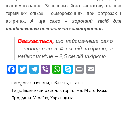
випромінювання. Зовнішньо його застосовують при
термічних опіках і обмороженнях, при артрозах і
артритах.
А ще сало – хороший засіб для
профілактики онкологічних захворювань.
Вважається,
що найсмачніше сало
– товщиною в 4 см під шкіркою, а
найкорисніше – 2,5 см під шкіркою.
F
T
T
Vi
W
S
Pr
E
ac
w
el
b
h
k
in
m
Categories:
Новини
,
Область
,
Статті
e
itt
e
er
at
y
t
ai
Tags:
Ізюмський район
,
Історія
,
Їжа
,
Місто Ізюм
,
b
er
gr
s
p
l
Продукти
,
Україна
,
Харківщина
o
a
A
e
o
m
p
k
p