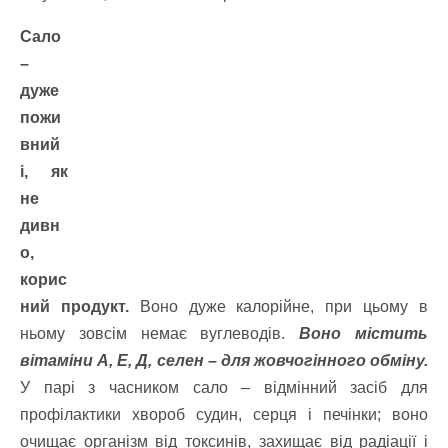
Сало
–
дуже
пожи
вний
і, як
не
дивн
о,
корис
ний продукт.
Воно дуже калорійне, при цьому в
ньому зовсім немає вуглеводів.
Воно містить
вітаміни А, Е, Д, селен – для жовчогінного обміну.
У парі з часником сало – відмінний засіб для
профілактики хвороб судин, серця і печінки; воно
очищає організм від токсинів, захищає від радіації і