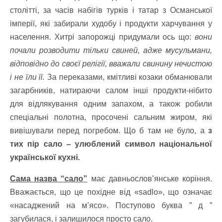
столітті, за часів набігів турків і татар з Османської
імперії, які забирали худобу і продукти харчування у
населення. Хитрі запорожці придумали ось що:
вони
почали розводити тільки свиней, адже мусульмани,
відповідно до своєї релігії, вважали свинину нечистою
і не їли її.
За переказами, кмітливі козаки обманювали
загарбників, натираючи салом інші продукти-нібито
для відлякування одним запахом, а також робили
спеціальні полотна, просочені сальним жиром, які
вивішували перед погребом. Що б там не було, а
з
тих пір сало – улюблений символ національної
української кухні.
Сама назва “сало”
має давньослов’янське коріння.
Вважається, що це похідне від «sadlo», що означає
«насаджений на м’ясо». Поступово буква ” д ”
загубилася, і залишилося просто сало.