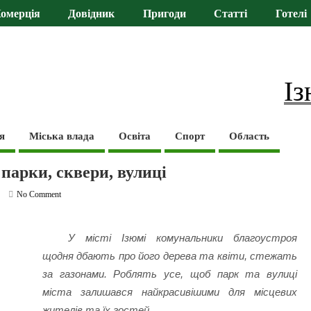
омерція
Довідник
Пригоди
Статті
Готелі
Із
я
Міська влада
Освіта
Спорт
Область
 парки, сквери, вулиці
No Comment
У місті Ізюмі комунальники благоустроя
щодня дбають про його дерева та квіти, стежать
за газонами. Роблять усе, щоб парк та вулиці
міста залишався найкрасивішими для місцевих
жителів та їх гостей.