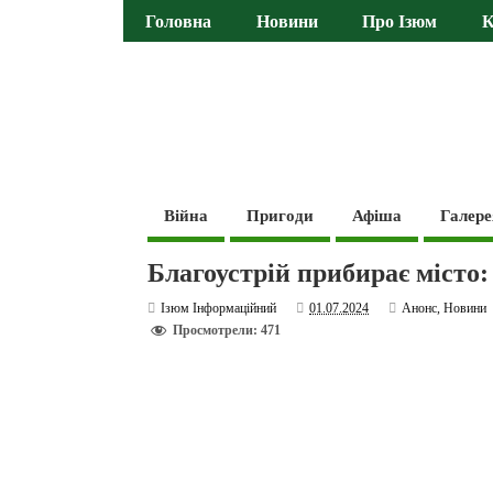
Головна
Новини
Про Ізюм
К
Війна
Пригоди
Афіша
Галере
Благоустрій прибирає місто:
Ізюм Інформаційний
01.07.2024
Анонс
,
Новини
Просмотрели: 471