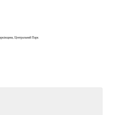
арківщина
,
Центральний Парк