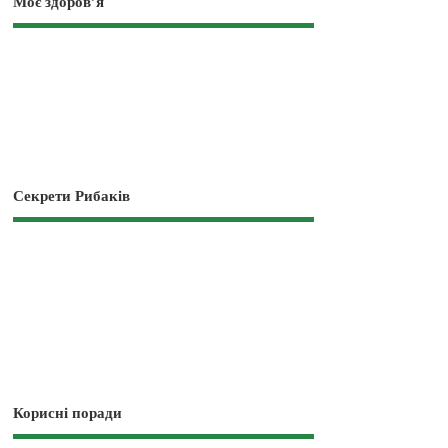
Моє здоров’я
Секрети Рибаків
Корисні поради