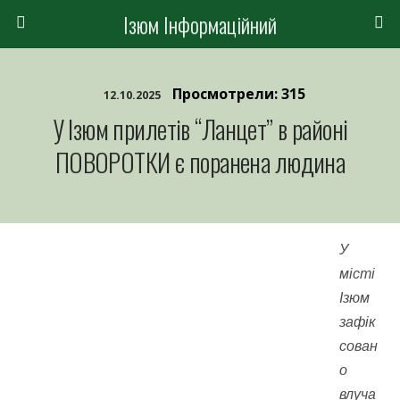
Ізюм Інформаційний
Просмотрели: 315
12.10.2025
У Ізюм прилетів “Ланцет” в районі
ПОВОРОТКИ є поранена людина
У
місті
Ізюм
зафік
сован
о
влуча