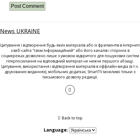
News UKRAINE
Цитування і відтворення будь-яких матеріалів або їх фрагментів в Інтернеті
з веб-сайта "Ізюм Інформаційний" або його каналів і сторінок в
соцмережах дозволено лише з умовою відкритого для пошукових систем
гіперпосилання на відповідний матеріал не нижче першого абзацу.
Цитування, використання і відтворення матеріалів в оффлайн-медіа (в т.ч.
друкованих виданнях), мобільних додатках, SmartTV можливо тільки з
письмового дозволу редакції.
Back to top
Language: