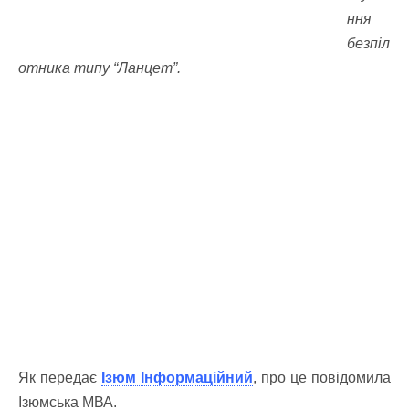
ння
безпіл
отника типу “Ланцет”.
Як передає
Ізюм Інформаційний
, про це повідомила
Ізюмська МВА.