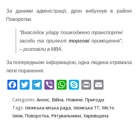
За даними адміністрації, дрон вибухнув в районі
Поворотки.
“Внаслідок удару пошкоджено транспортні
засоби та прилеглі
торгові
приміщення”,
– розповіли в МВА.
За попередньою інформацією, одна людина отримала
легкі поранення.
F
T
T
Vi
W
S
Pr
E
ac
w
el
b
h
k
in
m
Categories:
Анонс
,
Війна
,
Новини
,
Пригоди
e
itt
e
er
at
y
t
ai
Tags:
Ізюмська міська рада
,
Ізюмська ТГ
,
Місто
b
er
gr
s
p
l
Ізюм
,
Поворотка
,
Рятувальники
,
Харківщина
o
a
A
e
o
m
p