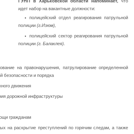
ГУНП в Харьковской области напоминает,
что
идет набор на вакантные должности:
полицейский отдел реагирования патрульной
полиции
(г.Изюм),
полицейский сектор реагирования патрульной
полиции
(г. Балаклея).
ование на правонарушения, патрулирование определенной
й безопасности и порядка
жного движения
ния дорожной инфраструктуры
мощи гражданам
ых на раскрытие преступлений по горячим следам, а также