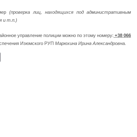
 мер
(проверка лиц, находящихся под административным
 и т.п.)
айонное управление полиции можно по этому номеру:
+38 066
еспечения Изюмского РУП
Марюхина Ирина Александровна.
E
m
ail