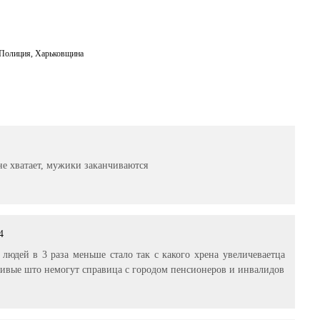
Полиция
,
Харьковщина
е хватает, мужики заканчиваются
4
людей в 3 раза меньше стало так с какого хрена увеличеваетца
нивые што немогут справица с городом пенсионеров и инвалидов