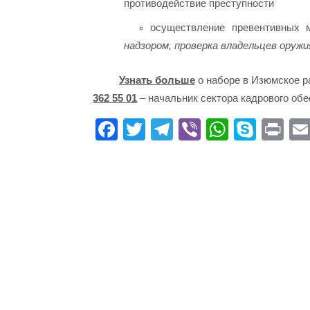
противодействие преступности
осуществление превентивных
надзором, проверка владельцев оружия
Узнать больше
о наборе в Изюмское р
362 55 01
– начальник сектора кадрового об
Fa
T
Te
Vi
W
S
Pr
ce
wi
le
be
ha
ky
in
bo
tte
gr
r
ts
pe
t
ok
r
a
A
m
pp