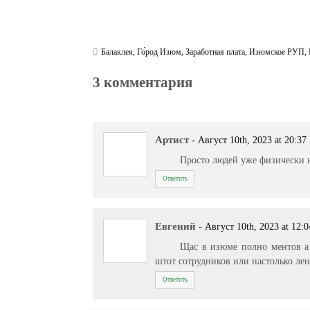
Балаклея
,
Го́род Изюм
,
Заработная плата
,
Изюмское РУП
,
3 комментария
Артист
-
Август 10th, 2023 at 20:37
Просто людей уже физически н
Ответить
Евгений
-
Август 10th, 2023 at 12:0
Щас в изюме полно ментов а 
штот сотрудников или настолько ле
Ответить