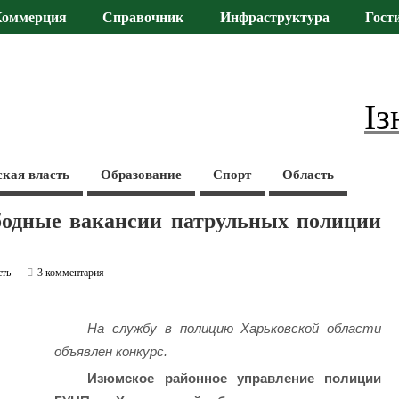
Коммерция
Справочник
Инфраструктура
Гост
Із
ская власть
Образование
Спорт
Область
ободные вакансии патрульных полиции
сть
3 комментария
На службу в полицию Харьковской области
объявлен конкурс.
Изюмское районное управление полиции