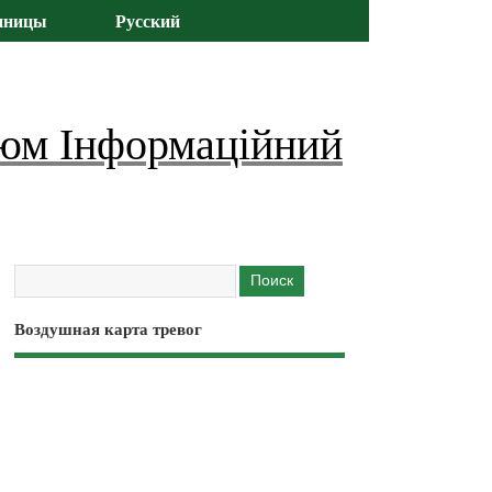
иницы
Русский
юм Інформаційний
Воздушная карта тревог