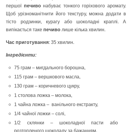
першої
печиво
набуває тонкого горіхового аромату.
Щоб урізноманітнити його текстуру, можна додати в
тісто родзинки, курагу або шоколадні краплі. А
випікається таке
печиво
лише кілька хвилин.
Час приготування
: 35 хвилин.
Інгредієнти:
75 грам – мигдального борошна,
115 грам – вершкового масла,
130 грам – коричневого цукру,
1 столова ложка – молока,
1 чайна ложка – ванільного екстракту,
1/4 чайної ложки – солі,
1/2 склянки – шоколадної пасти або
розтопленого шоколаду за бажанням.