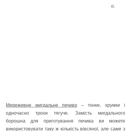
о.
Мереживне мигдальне печиво
– тонке, хрумке і
одночасно трохи тягуче. Замість мигдального
борошна для приготування печива ви можете
використовувати таку ж кількість вівсяної, але саме з