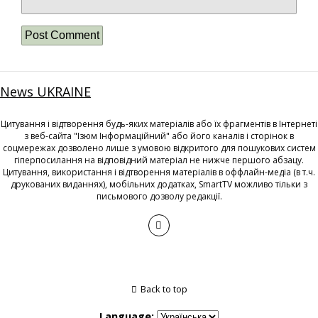
News UKRAINE
Цитування і відтворення будь-яких матеріалів або їх фрагментів в Інтернеті
з веб-сайта "Ізюм Інформаційний" або його каналів і сторінок в
соцмережах дозволено лише з умовою відкритого для пошукових систем
гіперпосилання на відповідний матеріал не нижче першого абзацу.
Цитування, використання і відтворення матеріалів в оффлайн-медіа (в т.ч.
друкованих виданнях), мобільних додатках, SmartTV можливо тільки з
письмового дозволу редакції.
Back to top
Language: