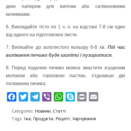
деко папером для випічки або силіконовими
килимками.
6. Викладайте тісто по 1 ч. л. на відстані 7-8 см один
від одного на підготовлені листи.
7. Випікайте до золотистого кольору 6-8 хв.
Під час
випікання печиво буде шипіти і пузиритися.
8. Перед подачею печиво можна змастити згущеним
молоком або горіховою пастою, з’єднавши дві
половинки печива.
F
T
T
Vi
W
S
Pr
E
ac
w
el
b
h
k
in
m
Categories:
Новини
,
Статті
e
itt
e
er
at
y
t
ai
Tags:
Їжа
,
Продукти
,
Рецепт
,
Харчування
b
er
gr
s
p
l