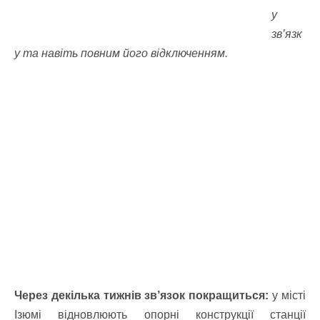
у
зв’язк
у та навіть повним його відключенням.
Через декілька тижнів зв’язок покращиться:
у місті
Ізюмі відновлюють опорні конструкції станції