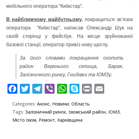
мобільного оператора “Київстар”.
В найближчому майбутньому,
покращиться зв’язок
оператора “Київстар”, написав Олександр Шук на
своїй сторінці у фейсбук. На місце зруйнованої
базової станції, оператор привіз нову щоглу.
За його словами покращення охопить
район Верхнього селища, Барак,
Залізничного ринку, Гнидівки та ІОМЗу.
F
T
T
Vi
W
S
Pr
E
ac
w
el
b
h
k
in
m
Categories:
Анонс
,
Новини
,
Область
e
itt
e
er
at
y
t
ai
Tags:
Залізничний ринок
,
Ізюмський район
,
ІОМЗ
,
b
er
gr
s
p
l
Місто Ізюм
,
Ремонт
,
Харківщина
o
a
A
e
o
m
p