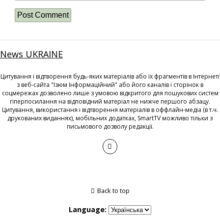
News UKRAINE
Цитування і відтворення будь-яких матеріалів або їх фрагментів в Інтернеті
з веб-сайта "Ізюм Інформаційний" або його каналів і сторінок в
соцмережах дозволено лише з умовою відкритого для пошукових систем
гіперпосилання на відповідний матеріал не нижче першого абзацу.
Цитування, використання і відтворення матеріалів в оффлайн-медіа (в т.ч.
друкованих виданнях), мобільних додатках, SmartTV можливо тільки з
письмового дозволу редакції.
Back to top
Language: