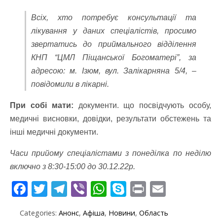
Всіх, хто потребує консультації та
лікування у даних спеціалістів, просимо
звертатись до приймального відділення
КНП “ЦМЛ Піщанської Богоматері”, за
адресою: м. Ізюм, вул. Залікарняна 5/4, –
повідомили в лікарні.
При собі мати:
документи. що посвідчують особу,
медичні висновки, довідки, результати обстежень та
інші медичні документи.
Часи прийому спеціалістами з понеділка по неділю
включно з 8:30-15:00 до 30.12.22р.
F
T
T
Vi
W
S
Pr
E
ac
w
el
b
h
k
in
m
Categories:
Анонс
,
Афіша
,
Новини
,
Область
e
itt
e
er
at
y
t
ai