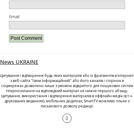
Email
News UKRAINE
Цитування і відтворення будь-яких матеріалів або їх фрагментів в Інтернеті
з веб-сайта "Ізюм Інформаційний" або його каналів і сторінок в
соцмережах дозволено лише з умовою відкритого для пошукових систем
гіперпосилання на відповідний матеріал не нижче першого абзацу.
Цитування, використання і відтворення матеріалів в оффлайн-медіа (в т.ч.
друкованих виданнях), мобільних додатках, SmartTV можливо тільки з
письмового дозволу редакції.