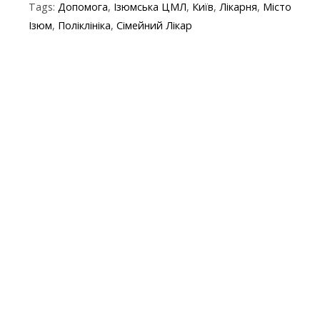
Tags:
Допомога
,
Ізюмська ЦМЛ
,
Київ
,
Лікарня
,
Місто
b
er
gr
s
p
l
Ізюм
,
Поліклініка
,
Сімейний Лікар
o
a
A
e
o
m
p
k
p