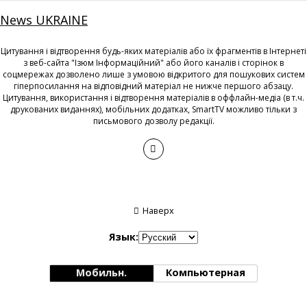
News UKRAINE
Цитування і відтворення будь-яких матеріалів або їх фрагментів в Інтернеті
з веб-сайта "Ізюм Інформаційний" або його каналів і сторінок в
соцмережах дозволено лише з умовою відкритого для пошукових систем
гіперпосилання на відповідний матеріал не нижче першого абзацу.
Цитування, використання і відтворення матеріалів в оффлайн-медіа (в т.ч.
друкованих виданнях), мобільних додатках, SmartTV можливо тільки з
письмового дозволу редакції.
Наверх
Язык:
Мобильн.
Компьютерная