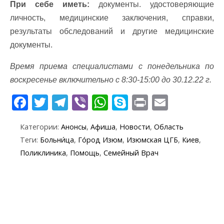
При себе иметь:
документы. удостоверяющие
личность, медицинские заключения, справки,
результаты обследований и другие медицинские
документы.
Время приема специалистами с понедельника по
воскресенье включительно с 8:30-15:00 до 30.12.22 г.
F
T
T
Vi
W
S
Pr
E
ac
w
el
b
h
k
in
m
Категории:
Анонсы
,
Афиша
,
Новости
,
Область
e
itt
e
er
at
y
t
ai
Теги:
Больни́ца
,
Го́род Изюм
,
Изюмская ЦГБ
,
Киев
,
b
er
gr
s
p
l
Поликлиника
,
Помощь
,
Семейный Врач
o
a
A
e
o
m
p
k
p