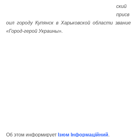
ский
присв
оил городу Купянск в Харьковской области звание
«Город-герой Украины».
Об этом информирует
Ізюм Інформаційний
.