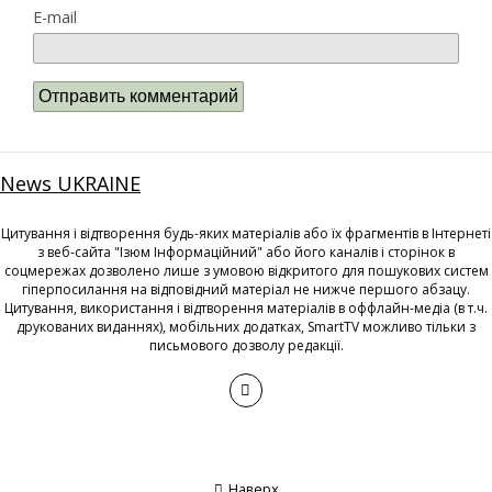
E-mail
News UKRAINE
Цитування і відтворення будь-яких матеріалів або їх фрагментів в Інтернеті
з веб-сайта "Ізюм Інформаційний" або його каналів і сторінок в
соцмережах дозволено лише з умовою відкритого для пошукових систем
гіперпосилання на відповідний матеріал не нижче першого абзацу.
Цитування, використання і відтворення матеріалів в оффлайн-медіа (в т.ч.
друкованих виданнях), мобільних додатках, SmartTV можливо тільки з
письмового дозволу редакції.
Наверх