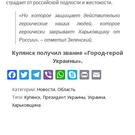
страдает от российской подлости и жестокости.
«Но которое защищает действительно
героические наших людей, которое
героически закрывает Харьковщину от
России», – отметил Зеленский.
Купянск получил звание «Город-герой
Украины».
F
T
T
Vi
W
S
Pr
E
ac
w
el
b
h
k
in
m
Категории:
Новости
,
Область
e
itt
e
er
at
y
t
ai
Теги:
Купянск
,
Президент Украины
,
Украина
,
b
er
gr
s
p
l
Харьковщина
o
a
A
e
o
m
p
k
p