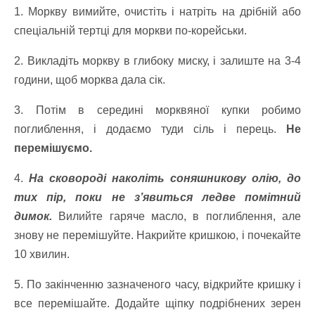
1. Моркву вимийте, очистіть і натріть на дрібній або
спеціальній тертці для моркви по-корейськи.
2. Викладіть моркву в глибоку миску, і залиште на 3-4
години, щоб морква дала сік.
3. Потім в середині морквяної купки робимо
поглиблення, і додаємо туди сіль і перець.
Не
перемішуємо.
4.
На сковороді наколіть соняшникову олію, до
тих пір, поки не з’явиться ледве помітний
димок.
Вилийте гаряче масло, в поглиблення, але
знову не перемішуйте. Накрийте кришкою, і почекайте
10 хвилин.
5. По закінченню зазначеного часу, відкрийте кришку і
все перемішайте. Додайте щіпку подрібнених зерен