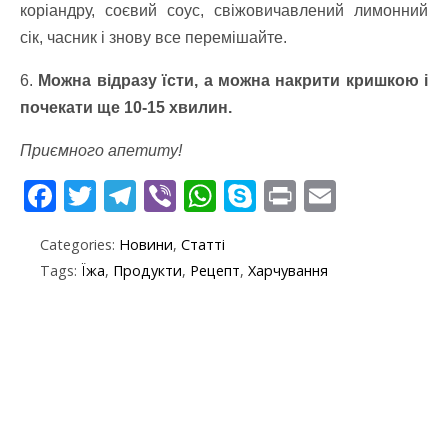
коріандру, соєвий соус, свіжовичавлений лимонний
сік, часник і знову все перемішайте.
6.
Можна відразу їсти, а можна накрити кришкою і
почекати ще 10-15 хвилин.
Приємного апетиту!
F
T
T
Vi
W
S
Pr
E
ac
w
el
b
h
k
in
m
Categories:
Новини
,
Статті
e
itt
e
er
at
y
t
ai
Tags:
Їжа
,
Продукти
,
Рецепт
,
Харчування
b
er
gr
s
p
l
o
a
A
e
o
m
p
k
p