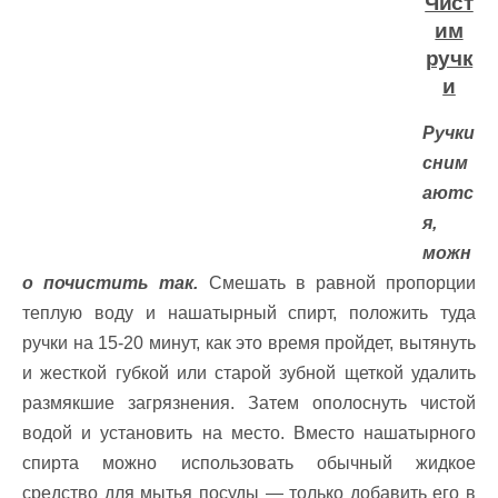
Чист
им
ручк
и
Ручки
сним
аютс
я,
можн
о почистить так.
Смешать в равной пропорции
теплую воду и нашатырный спирт, положить туда
ручки на 15-20 минут, как это время пройдет, вытянуть
и жесткой губкой или старой зубной щеткой удалить
размякшие загрязнения. Затем ополоснуть чистой
водой и установить на место. Вместо нашатырного
спирта можно использовать обычный жидкое
средство для мытья посуды — только добавить его в