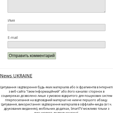
Имя
E-mail
News UKRAINE
Цитування і відтворення будь-яких матеріалів або їх фрагментів в Інтернеті
з веб-сайта "Ізюм Інформаційний" або його каналів і сторінок в
соцмережах дозволено лише з умовою відкритого для пошукових систем
гіперпосилання на відповідний матеріал не нижче першого абзацу.
Цитування, використання і відтворення матеріалів в оффлайн-медіа (в т.ч.
друкованих виданнях), мобільних додатках, SmartTV можливо тільки з
письмового дозволу редакції.