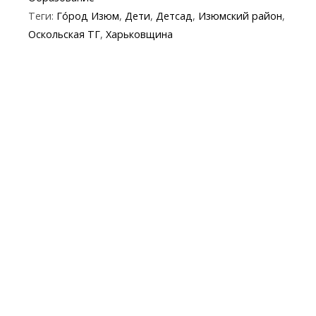
b
er
gr
s
p
l
Теги:
Го́род Изюм
,
Дети
,
Детсад
,
Изюмский район
,
o
a
A
e
Оскольская ТГ
,
Харьковщина
o
m
p
k
p