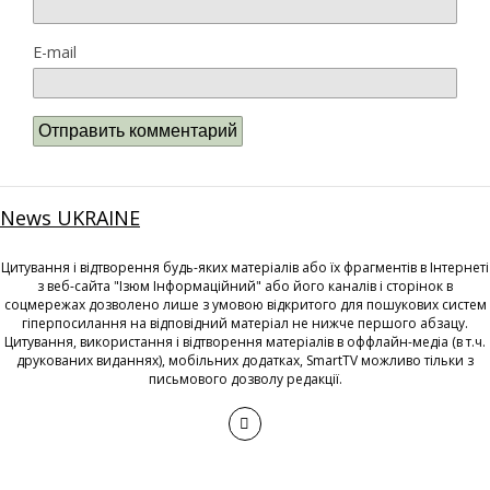
E-mail
News UKRAINE
Цитування і відтворення будь-яких матеріалів або їх фрагментів в Інтернеті
з веб-сайта "Ізюм Інформаційний" або його каналів і сторінок в
соцмережах дозволено лише з умовою відкритого для пошукових систем
гіперпосилання на відповідний матеріал не нижче першого абзацу.
Цитування, використання і відтворення матеріалів в оффлайн-медіа (в т.ч.
друкованих виданнях), мобільних додатках, SmartTV можливо тільки з
письмового дозволу редакції.