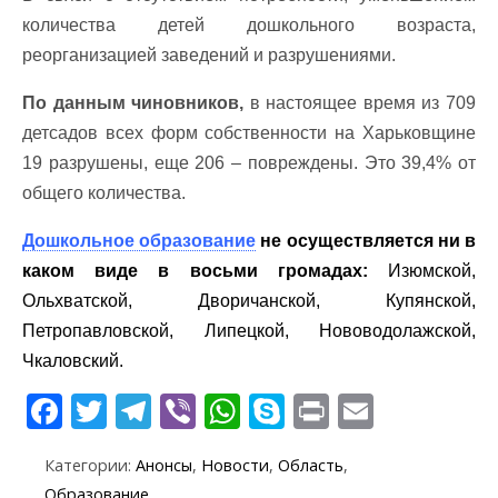
количества детей дошкольного возраста,
реорганизацией заведений и разрушениями.
По данным чиновников,
в настоящее время из 709
детсадов всех форм собственности на Харьковщине
19 разрушены, еще 206 – повреждены. Это 39,4% от
общего количества.
Дошкольное образование
не осуществляется ни в
каком виде в восьми громадах:
Изюмской,
Ольхватской, Дворичанской, Купянской,
Петропавловской, Липецкой, Нововодолажской,
Чкаловский.
F
T
T
Vi
W
S
Pr
E
ac
w
el
b
h
k
in
m
Категории:
Анонсы
,
Новости
,
Область
,
e
itt
e
er
at
y
t
ai
Образование