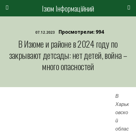
Ізюм Інформаційний
Просмотрели: 994
07.12.2023
В Изюме и районе в 2024 году по
закрывают детсады: нет детей, война –
много опасностей
В
Харьк
овско
й
облас