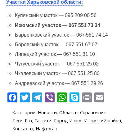
Участки Харьковской области:
Купянский участок — 095 209 00 56
Изюмский участок — 067 551 73 34
Барвенковский участок — 067 551 74 14
Боровский участок — 067 551 67 07
Липецкий участок — 067 551 31 10
Чугуевский участок — 067 551 25 02
Чкалевский участок — 067 551 25 80
Андреевский участок — 067 551 29 26
F
T
T
Vi
W
S
Pr
E
ac
w
el
b
h
k
in
m
Категории:
Новости
,
Область
,
Справочник
e
itt
e
er
at
y
t
ai
Теги:
Газ
,
Газсети
,
Го́род Изюм
,
Изюмский район
,
b
er
gr
s
p
l
Контакты
,
Нафтогаз
o
a
A
e