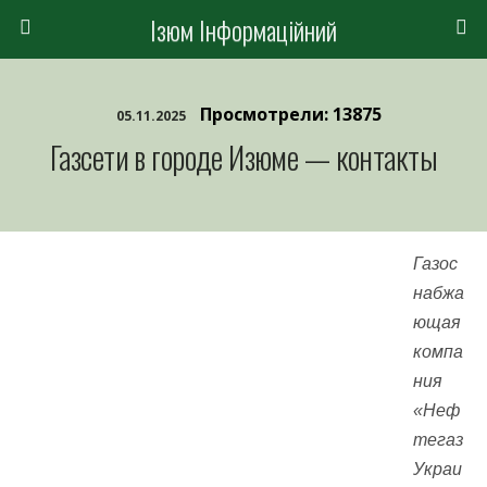
Ізюм Інформаційний
Просмотрели: 13875
05.11.2025
Газсети в городе Изюме — контакты
Газос
набжа
ющая
компа
ния
«Неф
тегаз
Украи