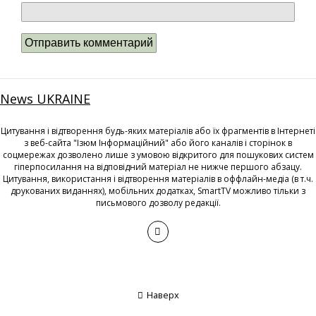
News UKRAINE
Цитування і відтворення будь-яких матеріалів або їх фрагментів в Інтернеті
з веб-сайта "Ізюм Інформаційний" або його каналів і сторінок в
соцмережах дозволено лише з умовою відкритого для пошукових систем
гіперпосилання на відповідний матеріал не нижче першого абзацу.
Цитування, використання і відтворення матеріалів в оффлайн-медіа (в т.ч.
друкованих виданнях), мобільних додатках, SmartTV можливо тільки з
письмового дозволу редакції.
Наверх