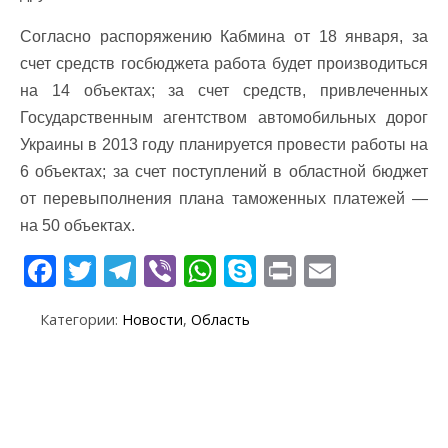
Согласно распоряжению Кабмина от 18 января, за
счет средств госбюджета работа будет производиться
на 14 объектах; за счет средств, привлеченных
Государственным агентством автомобильных дорог
Украины в 2013 году планируется провести работы на
6 объектах; за счет поступлений в областной бюджет
от перевыполнения плана таможенных платежей —
на 50 объектах.
F
T
T
Vi
W
S
Pr
E
ac
w
el
b
h
k
in
m
Категории:
Новости
,
Область
e
itt
e
er
at
y
t
ai
b
er
gr
s
p
l
o
a
A
e
o
m
p