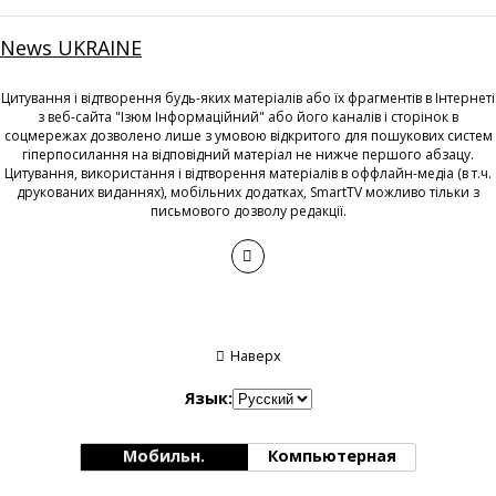
News UKRAINE
Цитування і відтворення будь-яких матеріалів або їх фрагментів в Інтернеті
з веб-сайта "Ізюм Інформаційний" або його каналів і сторінок в
соцмережах дозволено лише з умовою відкритого для пошукових систем
гіперпосилання на відповідний матеріал не нижче першого абзацу.
Цитування, використання і відтворення матеріалів в оффлайн-медіа (в т.ч.
друкованих виданнях), мобільних додатках, SmartTV можливо тільки з
письмового дозволу редакції.
Наверх
Язык:
Мобильн.
Компьютерная