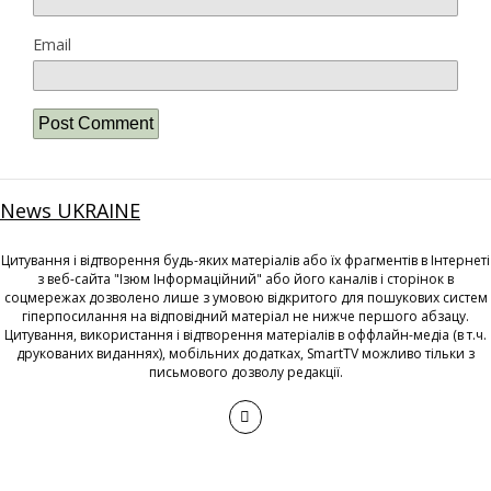
Email
News UKRAINE
Цитування і відтворення будь-яких матеріалів або їх фрагментів в Інтернеті
з веб-сайта "Ізюм Інформаційний" або його каналів і сторінок в
соцмережах дозволено лише з умовою відкритого для пошукових систем
гіперпосилання на відповідний матеріал не нижче першого абзацу.
Цитування, використання і відтворення матеріалів в оффлайн-медіа (в т.ч.
друкованих виданнях), мобільних додатках, SmartTV можливо тільки з
письмового дозволу редакції.