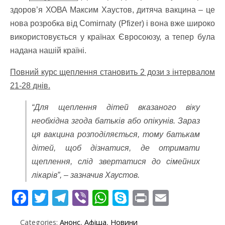
здоров’я ХОВА Максим Хаустов, дитяча вакцина – це
нова розробка від Comirnaty (Pfizer) і
вона вже широко
використовується у країнах Євросоюзу, а тепер була
надана нашій країні.
Повний курс щеплення становить 2 дози з інтервалом
21-28 днів.
“Для щеплення дітей вказаного віку
необхідна згода батьків або опікунів. Зараз
ця вакцина розподіляється, тому батькам
дітей, щоб дізнатися, де отримати
щеплення, слід звертатися до сімейних
лікарів”, – зазначив Хаустов.
F
T
T
Vi
W
S
Pr
E
ac
w
el
b
h
k
in
m
Categories:
Анонс
,
Афіша
,
Новини