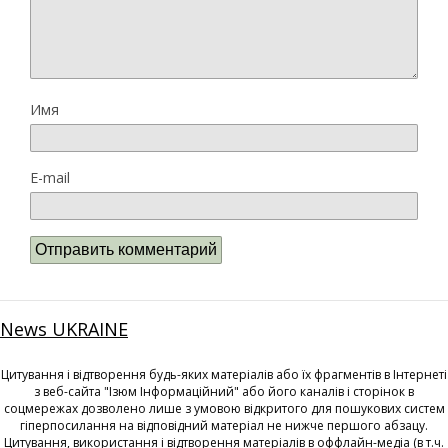
Имя
E-mail
News UKRAINE
Цитування і відтворення будь-яких матеріалів або їх фрагментів в Інтернеті
з веб-сайта "Ізюм Інформаційний" або його каналів і сторінок в
соцмережах дозволено лише з умовою відкритого для пошукових систем
гіперпосилання на відповідний матеріал не нижче першого абзацу.
Цитування, використання і відтворення матеріалів в оффлайн-медіа (в т.ч.