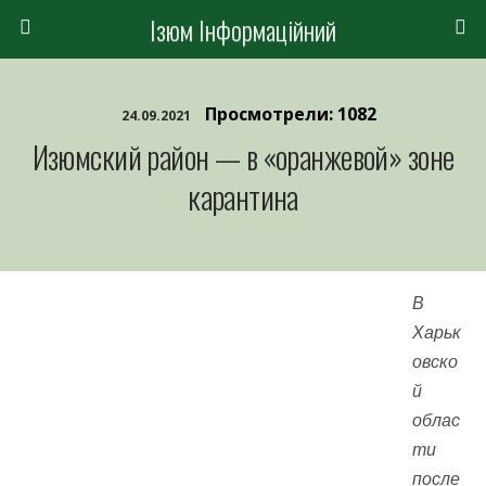
Ізюм Інформаційний
Просмотрели: 1082
24.09.2021
Изюмский район — в «оранжевой» зоне
карантина
В
Харьк
овско
й
облас
ти
после