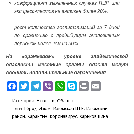
коэффициент выявленных случаев ПЦР или
экспресс-тестов на антиген более 20%,
рост количества госпитализаций за 7 дней
по сравнению с предыдущим аналогичным
периодом более чем на 50%.
На «оранжевом» уровне эпидемической
опасности местные органы власти могут
вводить дополнительные ограничения.
F
T
T
Vi
W
S
Pr
E
ac
w
el
b
h
k
in
m
Категории:
Новости
,
Область
e
itt
e
er
at
y
t
ai
Теги:
Го́род Изюм
,
Изюмская ЦГБ
,
Изюмский
b
er
gr
s
p
l
район
,
Карантин
,
Коронавирус
,
Харьковщина
o
a
A
e
o
m
p