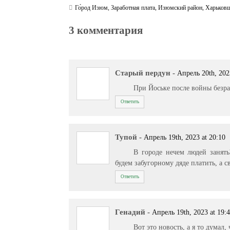
Го́род Изюм
,
Заработная плата
,
Изюмский район
,
Харьков
3 комментария
Старый пердун
-
Апрель 20th, 202
При Йоське после войны безр
Ответить
Тупой
-
Апрель 19th, 2023 at 20:10
В городе нечем людей занят
будем забугорному дяде платить, а с
Ответить
Генадий
-
Апрель 19th, 2023 at 19:
Вот это новость, а я то думал,