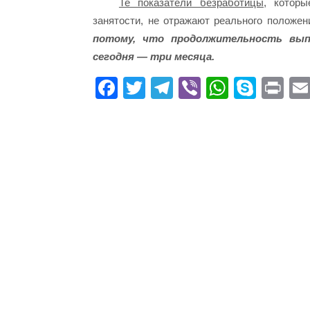
Те показатели безработицы,
которые
занятости, не отражают реального положен
потому, что продолжительность вып
сегодня — три месяца.
Fa
T
Te
Vi
W
S
Pr
ce
wi
le
be
ha
ky
in
bo
tte
gr
r
ts
pe
t
ok
r
a
A
m
pp