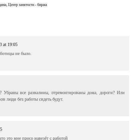
щина
,
Центр занятости - биржа
3 at 19:05
аботицы не было.
ь? Убраны все развалины, отремонтированы дома, дороги? Или
вои люди без работы сидеть будут.
45
 что это мне просо навезёт с работой