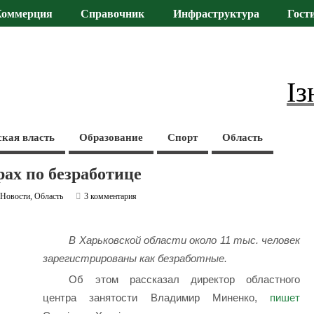
Коммерция
Справочник
Инфраструктура
Гост
Із
ская власть
Образование
Спорт
Область
рах по безработице
,
Новости
,
Область
3 комментария
В Харьковской области около 11 тыс. человек
зарегистрированы как безработные.
Об этом рассказал директор областного
центра занятости Владимир Миненко,
пишет