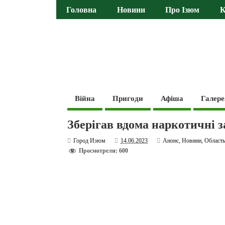
Головна
Новини
Про Ізюм
К
Війна
Пригоди
Афіша
Галере
Зберігав вдома наркотичні з
Город Изюм
14.06.2023
Анонс
,
Новини
,
Област
Просмотрели: 600