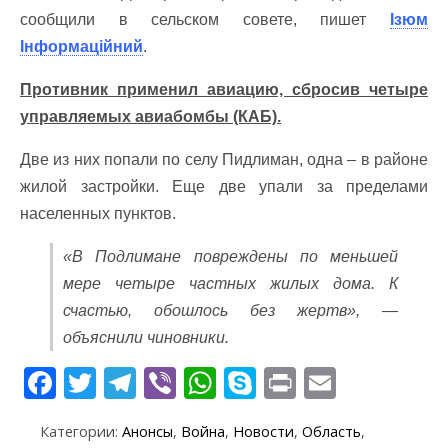
сообщили в сельском совете, пишет
Ізюм
Інформаційний
.
Противник применил авиацию, сбросив четыре
управляемых авиабомбы (КАБ).
Две из них попали по селу Пидлиман, одна – в районе
жилой застройки. Еще две упали за пределами
населенных пунктов.
«В Подлимане повреждены по меньшей
мере четыре частных жилых дома. К
счастью, обошлось без жертв», —
объяснили чиновники.
F
T
T
Vi
W
S
Pr
E
ac
w
el
b
h
k
in
m
Категории:
Анонсы
,
Война
,
Новости
,
Область
,
e
itt
e
er
at
y
t
ai