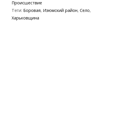
Происшествие
b
er
gr
s
p
l
Теги:
Боровая
,
Изюмский район
,
Село
,
o
a
A
e
Харьковщина
o
m
p
k
p