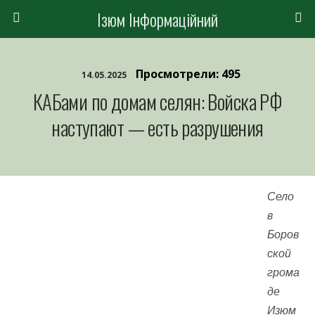
Ізюм Інформаційний
Просмотрели: 495
14.05.2025
КАБами по домам селян: Войска РФ
наступают — есть разрушения
Село
в
Боров
ской
грома
де
Изюм