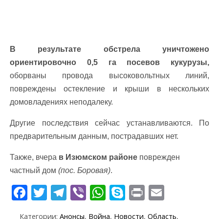
В результате обстрела уничтожено
ориентировочно 0,5 га посевов кукурузы,
оборваны провода высоковольтных линий,
повреждены остекление и крыши в нескольких
домовладениях неподалеку.
Другие последствия сейчас устанавливаются. По
предварительным данным, пострадавших нет.
Также, вчера
в Изюмском районе
поврежден
частный дом
(пос. Боровая)
.
F
T
T
Vi
W
S
Pr
E
ac
w
el
b
h
k
in
m
Категории:
Анонсы
,
Война
,
Новости
,
Область
,