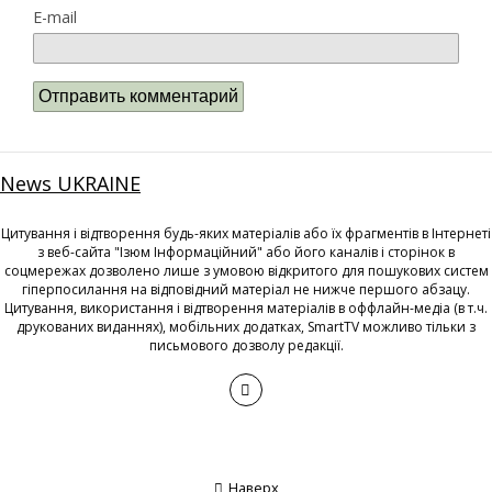
E-mail
News UKRAINE
Цитування і відтворення будь-яких матеріалів або їх фрагментів в Інтернеті
з веб-сайта "Ізюм Інформаційний" або його каналів і сторінок в
соцмережах дозволено лише з умовою відкритого для пошукових систем
гіперпосилання на відповідний матеріал не нижче першого абзацу.
Цитування, використання і відтворення матеріалів в оффлайн-медіа (в т.ч.
друкованих виданнях), мобільних додатках, SmartTV можливо тільки з
письмового дозволу редакції.
Наверх