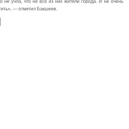
о не учла, что не все из них жители города. И не очень
тить», — отметил Бакшеев.
E
m
ail