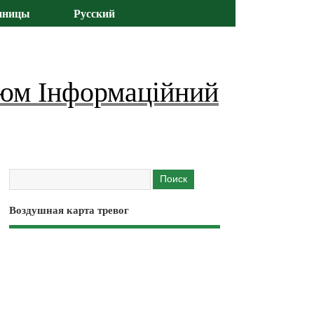
иницы
Русский
юм Інформаційний
Воздушная карта тревог