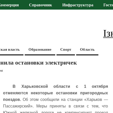
Коммерция
Справочник
Инфраструктура
Гост
Із
ская власть
Образование
Спорт
Область
нила остановки электричек
nt
В Харьковской области с 1 октября
отменяются некоторые остановки пригородных
поездов.
Об этом сообщили на станции «Харьков —
Пассажирский». Меры приняты в связи с тем, что
Южной железной дороге не компенсируют проезд