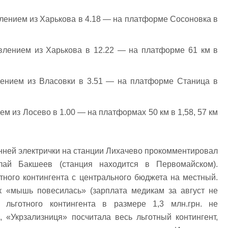
лением из Харькова в 4.18 — на платформе Сосоновка в
влением из Харькова в 12.22 — на платформе 61 км в
ением из Власовки в 3.51 — на платформе Станица в
м из Лосево в 1.00 — на платформах 50 км в 1,58, 57 км
нней электрички на станции Лихачево прокомментировал
лай Бакшеев (станция находится в Первомайском).
ного контингента с центрального бюджета на местный.
к «мышь повесилась» (зарплата медикам за август не
 льготного контингента в размере 1,3 млн.грн. не
 «Укрзализниця» посчитала весь льготный контингент,