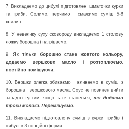
7. Викладаємо до цибулі підготовлені шматочки курки
та гриби. Солимо, перчимо і смажимо суміш 5-8
хвилин.
8. У невелику суху сковороду викладаємо 1 столову
ложку борошна і нагріваємо.
9.
Як тільки борошно стане жовтого кольору,
додаємо вершкове масло і розтоплюємо,
постійно помішуючи.
10. Вершки злегка збиваємо і вливаємо в суміш з
борошна і вершкового масла. Соус не повинен вийти
занадто густим, якщо таке станеться,
то додаємо
трохи молока. Перемішуємо.
11. Викладаємо підготовлену суміш з курки, грибів і
цибулі в 3 порційні форми.