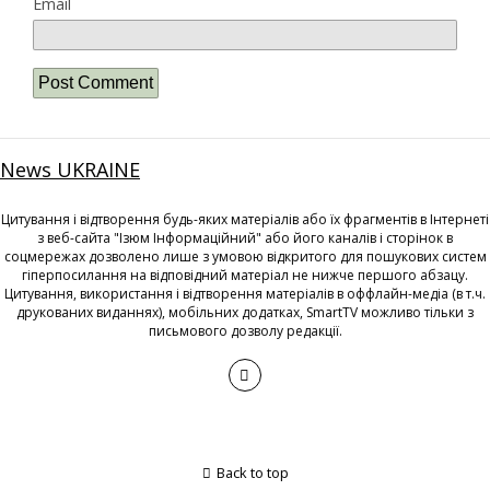
Email
News UKRAINE
Цитування і відтворення будь-яких матеріалів або їх фрагментів в Інтернеті
з веб-сайта "Ізюм Інформаційний" або його каналів і сторінок в
соцмережах дозволено лише з умовою відкритого для пошукових систем
гіперпосилання на відповідний матеріал не нижче першого абзацу.
Цитування, використання і відтворення матеріалів в оффлайн-медіа (в т.ч.
друкованих виданнях), мобільних додатках, SmartTV можливо тільки з
письмового дозволу редакції.
Back to top