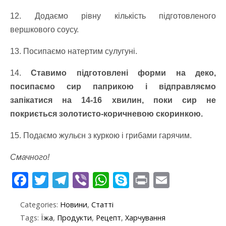
12. Додаємо рівну кількість підготовленого
вершкового соусу.
13. Посипаємо натертим сулугуні.
14.
Ставимо підготовлені форми на деко,
посипаємо сир паприкою і відправляємо
запікатися на 14-16 хвилин, поки сир не
покриється золотисто-коричневою скоринкою.
15. Подаємо жульєн з куркою і грибами гарячим.
Смачного!
F
T
T
Vi
W
S
Pr
E
ac
w
el
b
h
k
in
m
Categories:
Новини
,
Статті
e
itt
e
er
at
y
t
ai
Tags:
Їжа
,
Продукти
,
Рецепт
,
Харчування