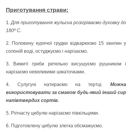
Приготування страви:
1.
Для приготування жульєна розігріваємо духовку до
180º C.
2. Половину курячої грудки відварюємо 15 хвилин у
солоній воді, остуджуємо і нарізаємо.
3. Вимиті гриби ретельно висушуємо рушником і
нарізаємо невеликими шматочками.
4. Сулугуні натираємо на тертці.
Можна
використовувати за смаком будь-який інший сир
напівтвердих сортів.
5. Ріпчасту цибулю нарізаємо півкільцями.
6. Підготовлену цибулю злегка обсмажуємо.