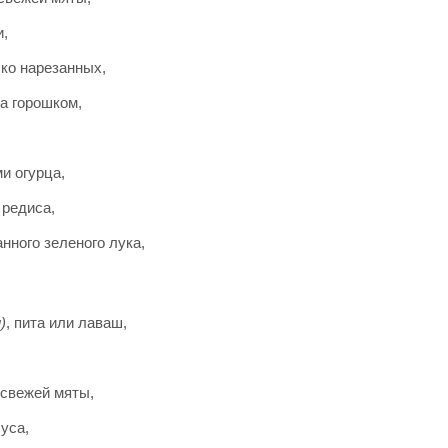
и,
лко нарезанных,
а горошком,
и огурца,
 редиса,
нного зеленого лука,
)
, пита или лаваш,
 свежей мяты,
суса,