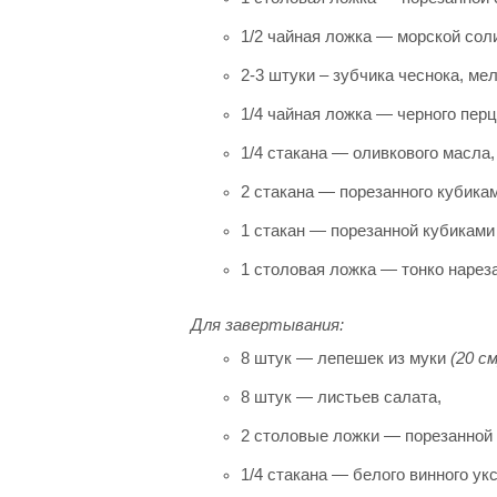
1/2 чайная ложка — морской сол
2-3 штуки – зубчика чеснока, ме
1/4 чайная ложка — черного перц
1/4 стакана — оливкового масла,
2 стакана — порезанного кубикам
1 стакан — порезанной кубиками
1 столовая ложка — тонко нареза
Для завертывания:
8 штук — лепешек из муки
(20 см
8 штук — листьев салата,
2 столовые ложки — порезанной
1/4 стакана — белого винного ук