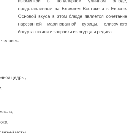
изюминкой в ​​популярном уличном блюде,
представленном на Ближнем Востоке и в Европе.
Основой вкуса в этом блюде является сочетание
нарезанной маринованной курицы, сливочного
йогурта тахини и заправки из огурца и редиса.
 человек.
онной цедры,
и,
масла,
ока,
свежей мяты,