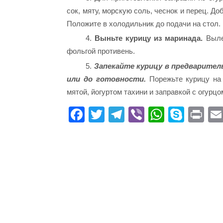
сок, мяту, морскую соль, чеснок и перец. Д
Положите в холодильник до подачи на стол.
4.
Выньте курицу из маринада.
Выле
фольгой противень.
5.
Запекайте курицу в предваритель
или до готовности.
Порежьте курицу на 
мятой, йогуртом тахини и заправкой с огурцо
Fa
T
Te
Vi
W
S
Pr
ce
wi
le
be
ha
ky
in
bo
tte
gr
r
ts
pe
t
ok
r
a
A
m
pp