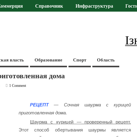
Коммерция
Справочник
Инфраструктура
Гост
Із
ская власть
Образование
Спорт
Область
риготовленная дома
и
1 Comment
РЕЦЕПТ
— Сочная шаурма с курицей
приготовленная дома.
Шаурма с курицей — проверенный рецепт.
Этот способ обертывания шаурмы является