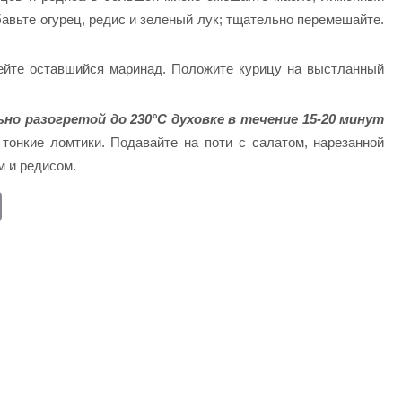
обавьте огурец, редис и зеленый лук; тщательно перемешайте.
йте оставшийся маринад. Положите курицу на выстланный
но разогретой до 230°С духовке в течение 15-20 минут
тонкие ломтики. Подавайте на поти с салатом, нарезанной
м и редисом.
E
m
ail