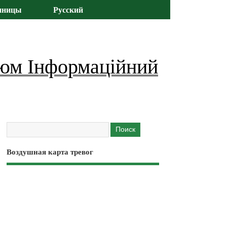
иницы
Русский
юм Інформаційний
Воздушная карта тревог