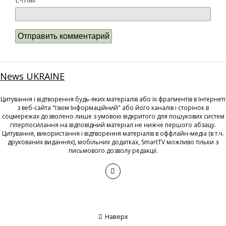
News UKRAINE
Цитування і відтворення будь-яких матеріалів або їх фрагментів в Інтернеті
з веб-сайта "Ізюм Інформаційний" або його каналів і сторінок в
соцмережах дозволено лише з умовою відкритого для пошукових систем
гіперпосилання на відповідний матеріал не нижче першого абзацу.
Цитування, використання і відтворення матеріалів в оффлайн-медіа (в т.ч.
друкованих виданнях), мобільних додатках, SmartTV можливо тільки з
письмового дозволу редакції.
Наверх