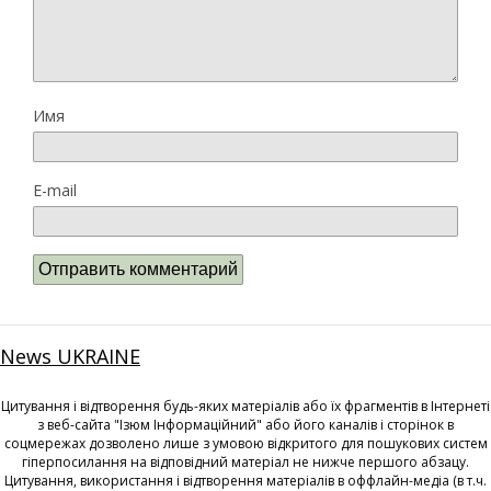
Имя
E-mail
News UKRAINE
Цитування і відтворення будь-яких матеріалів або їх фрагментів в Інтернеті
з веб-сайта "Ізюм Інформаційний" або його каналів і сторінок в
соцмережах дозволено лише з умовою відкритого для пошукових систем
гіперпосилання на відповідний матеріал не нижче першого абзацу.
Цитування, використання і відтворення матеріалів в оффлайн-медіа (в т.ч.