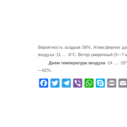
Вероятность осадков 56%. Атмосферное дав
воздуха -11 … -6°C. Ветер умеренный (3—7 
Днем температура воздуха
-14 … -10°
—81%.
Fa
T
Te
Vi
W
S
Pr
ce
wi
le
be
ha
ky
in
bo
tte
gr
r
ts
pe
t
ok
r
a
A
m
pp