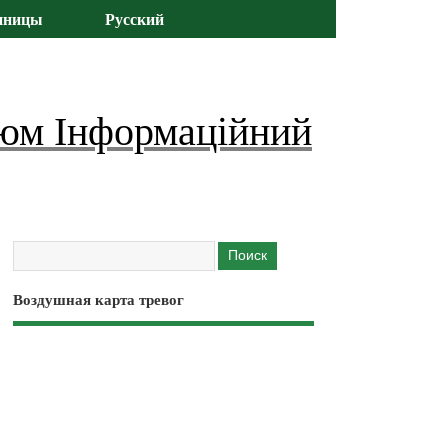
иницы
Русский
юм Інформаційний
Воздушная карта тревог