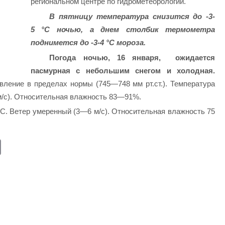
региональном центре по гидрометеорологии.
В пятницу температура снизится до -3-
5 °C ночью, а днем столбик термометра
поднимется до -3-4 °C мороза.
Погода ночью, 16 января, ожидается
пасмурная с небольшим снегом и холодная.
ление в пределах нормы (745—748 мм рт.ст.). Температура
м/с). Относительная влажность 83—91%.
C. Ветер умеренный (3—6 м/с). Относительная влажность 75
E
m
ail