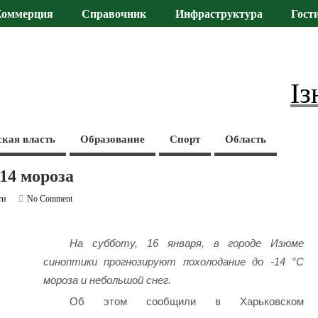
Коммерция
Справочник
Инфраструктура
Гост
Із
ская власть
Образование
Спорт
Область
-14 мороза
ти
No Comment
На субботу, 16 января, в городе Изюме
синоптики прогнозируют похолодание до -14 °C
мороза и небольшой снег.
Об этом сообщили в Харьковском