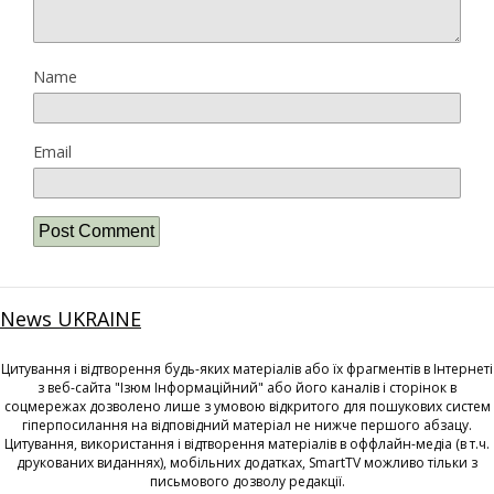
Name
Email
News UKRAINE
Цитування і відтворення будь-яких матеріалів або їх фрагментів в Інтернеті
з веб-сайта "Ізюм Інформаційний" або його каналів і сторінок в
соцмережах дозволено лише з умовою відкритого для пошукових систем
гіперпосилання на відповідний матеріал не нижче першого абзацу.
Цитування, використання і відтворення матеріалів в оффлайн-медіа (в т.ч.
друкованих виданнях), мобільних додатках, SmartTV можливо тільки з
письмового дозволу редакції.