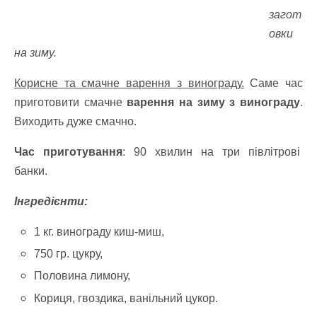
загот
овки
на зиму.
Корисне та смачне варення з винограду.
Саме час
приготовити смачне
варення на зиму з винограду
.
Виходить дуже смачно.
Час приготування
: 90 хвилин на три півлітрові
банки.
Інгредієнти:
1 кг. винограду киш-миш,
750 гр. цукру,
Половина лимону,
Кориця, гвоздика, ванільний цукор.