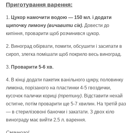
Приготування варення:
1.
Цукор намочити водою — 150 мл. і додати
щипочку лимону
(вичавити сік)
.
Довести до
кипіння, проварити щоб розчинився цукор.
2. Виноград обірвати, помити, обсушити і засипати в
сироп, злегка помішати щоб покрило весь виноград.
3.
Проварити 5-6 хв.
4. В кінці додати пакетик ванільного цукру, половинку
лимoна, порізаного на пластинки 4-5 гвоздички,
кусочок палички кориці
(третину)
. Відставити нехай
остигне, потім проварити ще 5-7 хвилин. На третій раз
— в стерилізовоні баночки і закатати. З двох кіло
винограду має вийти 2.5 л. варення.
Смачного!