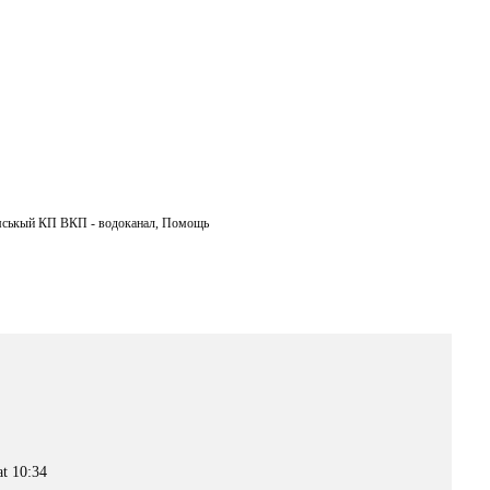
ськый КП ВКП - водоканал
,
Помощь
at 10:34