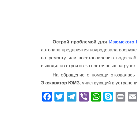
Острой проблемой для
Изюмского 
автопарк предприятия изуродовала вооруже
по ремонту или восстановлению водоснаб
выходит из строя из-за постоянных нагрузок.
На обращение о помощи отозвалась 
Экскаватор ЮМЗ
, участвующий в устранен
Fa
T
Te
Vi
W
S
Pr
ce
wi
le
be
ha
ky
in
bo
tte
gr
r
ts
pe
t
ok
r
a
A
m
pp