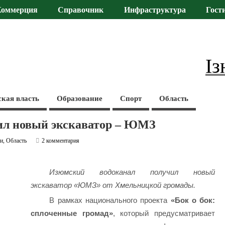
Коммерция
Справочник
Инфраструктура
Гост
Із
ская власть
Образование
Спорт
Область
ил новый экскаватор – ЮМЗ
ти
,
Область
2 комментария
Изюмский водоканал получил новый
экскаватор «ЮМЗ» от Хмельницкой громады.
В рамках национального проекта
«Бок о бок:
сплоченные громад»
, который предусматривает