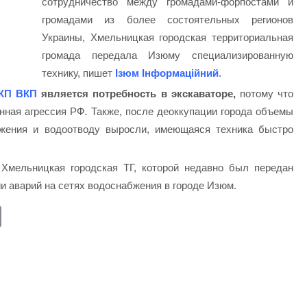
сотрудничество между громадами-форпостами и
громадами из более состоятельных регионов
Украины, Хмельницкая городская территориальная
громада передала Изюму специализированную
технику, пишет
Ізюм Інформаційний
.
КП ВКП
является потребность в экскаваторе,
потому что
нная агрессия РФ. Также, после деоккупации города объемы
жения и водоотводу выросли, имеющаяся техника быстро
Хмельницкая городская ТГ, которой недавно был передан
ии аварий на сетях водоснабжения в городе Изюм.
E
m
ail