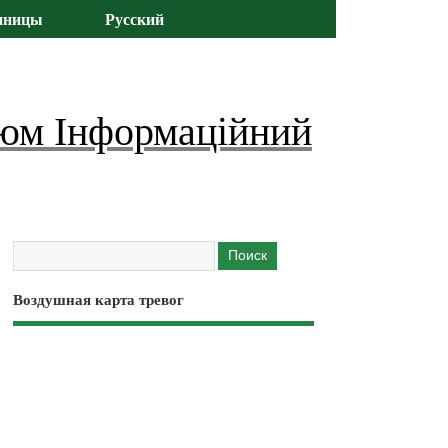
иницы
Русский
юм Інформаційний
Воздушная карта тревог