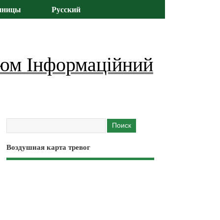
иницы
Русский
юм Інформаційний
Воздушная карта тревог