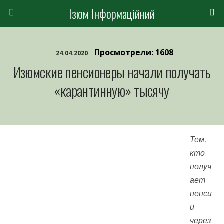
Ізюм Інформаційний
Просмотрели: 1608
24.04.2020
Изюмские пенсионеры начали получать
«карантинную» тысячу
Тем,
кто
получ
ает
пенси
и
через