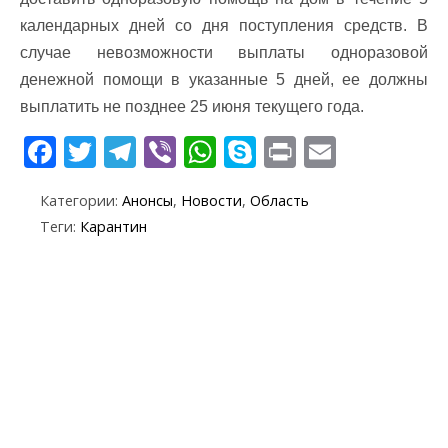
календарных дней со дня поступления средств. В
случае невозможности выплаты одноразовой
денежной помощи в указанные 5 дней, ее должны
выплатить не позднее 25 июня текущего года.
F
T
T
Vi
W
S
Pr
E
ac
w
el
b
h
k
in
m
Категории:
Анонсы
,
Новости
,
Область
e
itt
e
er
at
y
t
ai
Теги:
Карантин
b
er
gr
s
p
l
o
a
A
e
o
m
p
k
p