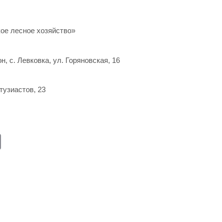
ое лесное хозяйство»
, с. Левковка, ул. Горяновская, 16
тузиастов, 23
E
m
ail