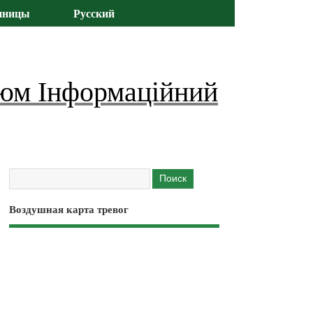
иницы
Русский
юм Інформаційний
Воздушная карта тревог