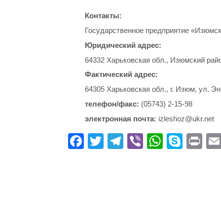
Контакты:
Государственное предприятие «Изюмск
Юридический адрес:
64332 Харьковская обл., Изюмский район
Фактический адрес:
64305 Харьковская обл., г. Изюм, ул. Эн
телефон/факс:
(05743) 2-15-98
электронная почта:
izleshoz@ukr.net
Fa
T
Te
Vi
W
S
Pr
ce
wi
le
be
ha
ky
in
bo
tte
gr
r
ts
pe
t
ok
r
a
A
m
pp