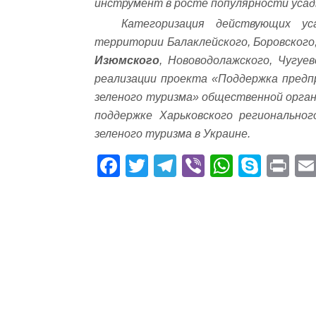
инструмент в росте популярности уса
Категоризация действующих ус
территории Балаклейского, Боровского, 
Изюмского
, Нововодолажского, Чугуе
реализации проекта «Поддержка предп
зеленого туризма» общественной орга
поддержке Харьковского регионально
зеленого туризма в Украине.
Fa
T
Te
Vi
W
S
Pr
ce
wi
le
be
ha
ky
in
bo
tte
gr
r
ts
pe
t
ok
r
a
A
m
pp