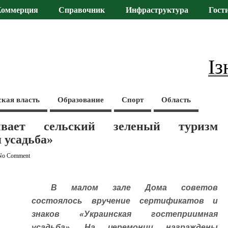
Коммерция
Справочник
Инфраструктура
Гост
Із
ская власть
Образование
Спорт
Область
вает сельский зеленый туризм
 усадьба»
No Comment
В малом зале Дома советов
состоялось вручение сертификатов и
знаков «Украинская гостеприимная
усадьба». На церемонии награждены