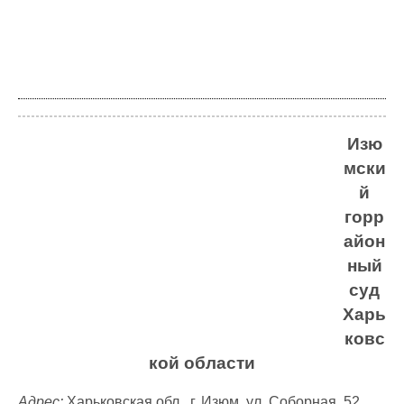
Изю
мски
й
горр
айон
ный
суд
Харь
ковс
кой области
Адрес:
Харьковская обл., г. Изюм, ул. Соборная, 52