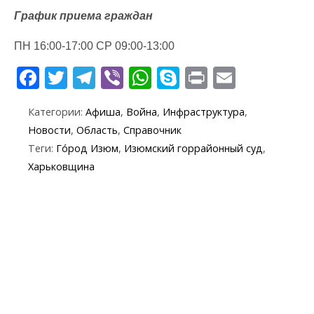
График приема граждан
ПН 16:00-17:00 СР 09:00-13:00
F
T
T
Vi
W
S
Pr
E
ac
w
el
b
h
k
in
m
Категории:
Афиша
,
Война
,
Инфраструктура
,
e
itt
e
er
at
y
t
ai
Новости
,
Область
,
Справочник
b
er
gr
s
p
l
Теги:
Го́род Изюм
,
Изюмский горрайонный суд
,
o
a
A
e
Харьковщина
o
m
p
k
p