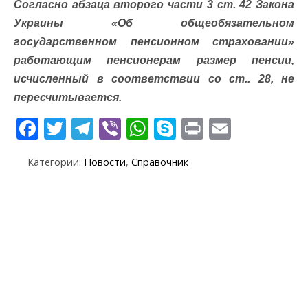
Согласно абзаца второго части 3 ст. 42 Закона
Украины «Об общеобязательном
государственном пенсионном страховании»
работающим пенсионерам размер пенсии,
исчисленный в соответствии со ст.. 28, не
пересчитывается.
F
T
T
Vi
W
S
Pr
E
ac
w
el
b
h
k
in
m
Категории:
Новости
,
Справочник
e
itt
e
er
at
y
t
ai
b
er
gr
s
p
l
o
a
A
e
o
m
p
k
p