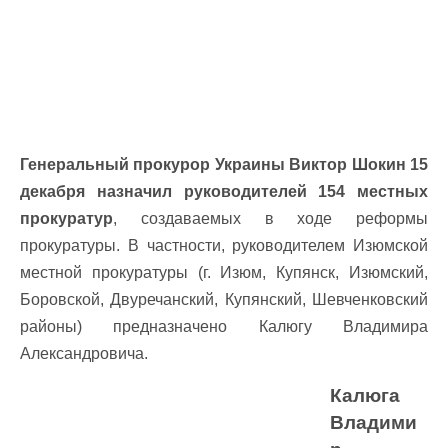
Генеральный прокурор Украины Виктор Шокин 15
декабря назначил руководителей 154 местных
прокуратур
, создаваемых в ходе реформы
прокуратуры. В частности, руководителем Изюмской
местной прокуратуры (г. Изюм, Купянск, Изюмский,
Боровской, Двуречанский, Купянский, Шевченковский
районы) предназначено Калюгу Владимира
Александровича.
Калюга
Владими