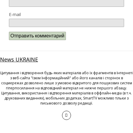
E-mail
News UKRAINE
Цитування і відтворення будь-яких матеріалів або їх фрагментів в Інтернеті
з веб-сайта "Ізюм Інформаційний" або його каналів і сторінок в
соцмережах дозволено лише з умовою відкритого для пошукових систем
гіперпосилання на відповідний матеріал не нижче першого абзацу.
Цитування, використання і відтворення матеріалів в оффлайн-медіа (в т.ч.
друкованих виданнях), мобільних додатках, SmartTV можливо тільки з
письмового дозволу редакції.