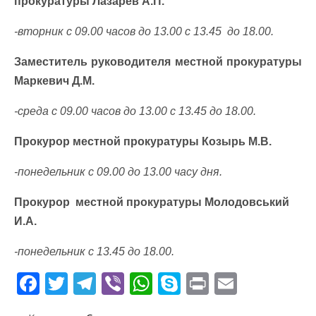
прокуратуры Лазарев А.П.
-вторник с 09.00 часов до 13.00 с 13.45 до 18.00.
Заместитель руководителя местной прокуратуры
Маркевич Д.М.
-среда с 09.00 часов до 13.00 с 13.45 до 18.00.
Прокурор местной прокуратуры Козырь М.В.
-понедельник с 09.00 до 13.00 часу дня.
Прокурор местной прокуратуры Молодовський
И.А.
-понедельник с 13.45 до 18.00.
F
T
T
Vi
W
S
Pr
E
ac
w
el
b
h
k
in
m