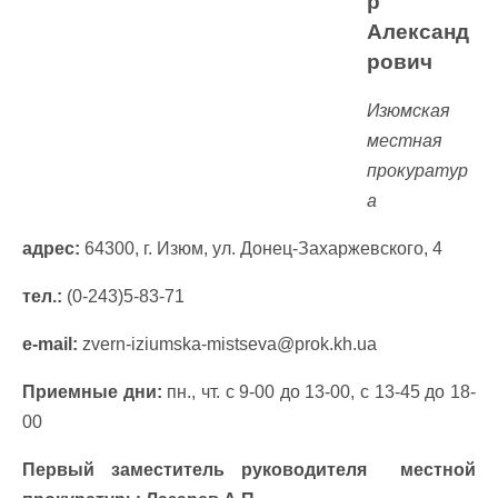
р
Александ
рович
Изюмская
местная
прокуратур
а
адрес:
64300,
г. Изюм, ул. Донец-Захаржевского, 4
тел.:
(0-243)5-83-71
e-mail:
zvern-iziumska-mistseva@prok.kh.ua
Приемные дни:
пн., чт. с 9-00 до 13-00, с 13-45 до 18-
00
Первый заместитель руководителя местной