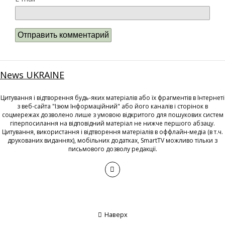
News UKRAINE
Цитування і відтворення будь-яких матеріалів або їх фрагментів в Інтернеті
з веб-сайта "Ізюм Інформаційний" або його каналів і сторінок в
соцмережах дозволено лише з умовою відкритого для пошукових систем
гіперпосилання на відповідний матеріал не нижче першого абзацу.
Цитування, використання і відтворення матеріалів в оффлайн-медіа (в т.ч.
друкованих виданнях), мобільних додатках, SmartTV можливо тільки з
письмового дозволу редакції.
Наверх