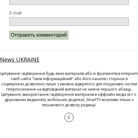
E-mail
News UKRAINE
Цитування і відтворення будь-яких матеріалів або їх фрагментів в Інтернеті
з веб-сайта "Ізюм Інформаційний" або його каналів і сторінок в
соцмережах дозволено лише з умовою відкритого для пошукових систем
гіперпосилання на відповідний матеріал не нижче першого абзацу.
Цитування, використання і відтворення матеріалів в оффлайн-медіа (в т.ч.
друкованих виданнях), мобільних додатках, SmartTV можливо тільки з
письмового дозволу редакції.