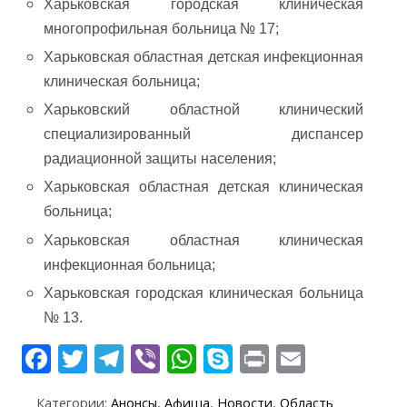
Харьковская городская клиническая
многопрофильная больница № 17;
Харьковская областная детская инфекционная
клиническая больница;
Харьковский областной клинический
специализированный диспансер
радиационной защиты населения;
Харьковская областная детская клиническая
больница;
Харьковская областная клиническая
инфекционная больница;
Харьковская городская клиническая больница
№ 13.
F
T
T
Vi
W
S
Pr
E
ac
w
el
b
h
k
in
m
Категории:
Анонсы
,
Афиша
,
Новости
,
Область