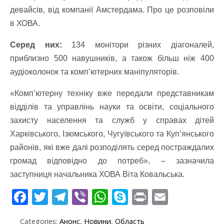
девайсів, від компанії Амстердама. Про це розповіли
в ХОВА.
Серед них:
134 монітори різних діагоналей,
приблизно 500 навушників, а також більш ніж 400
аудіоколонок та комп’ютерних маніпуляторів.
«Комп’ютерну техніку вже передали представникам
відділів та управлінь науки та освіти, соціального
захисту населення та служб у справах дітей
Харківського, Ізюмського, Чугуївського та Куп’янського
районів, які вже далі розподілять серед постраждалих
громад відповідно до потреб», – зазначила
заступниця начальника ХОВА Віта Ковальська.
F
T
T
Vi
W
S
Pr
E
ac
w
el
b
h
k
in
m
Categories:
Анонс
,
Новини
,
Область