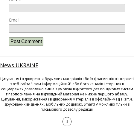
Email
News UKRAINE
Цитування і відтворення будь-яких матеріалів або їх фрагментів в Інтернеті
з веб-сайта "Ізюм Інформаційний" або його каналів і сторінок в
соцмережах дозволено лише з умовою відкритого для пошукових систем
гіперпосилання на відповідний матеріал не нижче першого абзацу.
Цитування, використання і відтворення матеріалів в оффлайн-медіа (в т.ч.
друкованих виданнях), мобільних додатках, SmartTV можливо тільки з
письмового дозволу редакції.