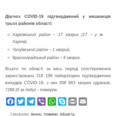
Діагноз COVID-19 підтверджений у мешканців
трьох районів області:
Харківський район – 17 хворих (17 – у м.
Харків),
Чугуївський район – 1 хворий,
Красноградський район – 4 хворих.
Всього по області за весь період спостереження
зареєстровано 316 199 лабораторно підтверджених
випадків СOVID-19, з них 308 863 хворих одужали,
7288
(0 за добу)
– померли.
F
T
T
Vi
W
S
Pr
E
ac
w
el
b
h
k
in
m
Categories:
Анонс
,
Новини
,
Область