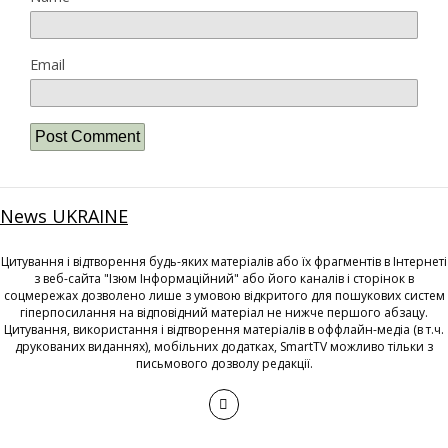
Email
News UKRAINE
Цитування і відтворення будь-яких матеріалів або їх фрагментів в Інтернеті
з веб-сайта "Ізюм Інформаційний" або його каналів і сторінок в
соцмережах дозволено лише з умовою відкритого для пошукових систем
гіперпосилання на відповідний матеріал не нижче першого абзацу.
Цитування, використання і відтворення матеріалів в оффлайн-медіа (в т.ч.
друкованих виданнях), мобільних додатках, SmartTV можливо тільки з
письмового дозволу редакції.